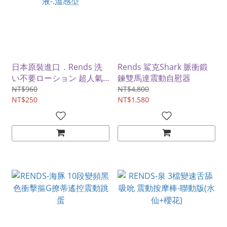
日本原裝進口．Rends 洗
Rends 鯊克Shark 脈衝鍛
い不要ローション 超人氣
鍊雙馬達震動自慰器
免清洗自慰器專用潤滑液-.
NT$960
NT$4,800
溫感型
NT$250
NT$1,580