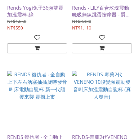
Rends Yogi兔子36頻雙震
Rends ‧ LILY百合玫瑰震動
加溫震棒-綠
吮吸無線跳蛋按摩器 - 爵士
白﹝一體高頻職震顫/深度
NT$1,650
NT$3,330
NT$550
喚醒吮吸/USB磁吸充電﹞
NT$1,110
RENDS 復仇者 ‧ 全自動上
RENDS-毒藥2代VENENO