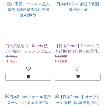
日本原裝進口．Rends 洗
【日本Rends】Peace’s 日
い不要ローション 超人氣
本銷售No.1的超人氣潤滑
免清洗自慰器專用潤滑液-
液360ml
NT$899
NT$900
標準型
NT$250
NT$260