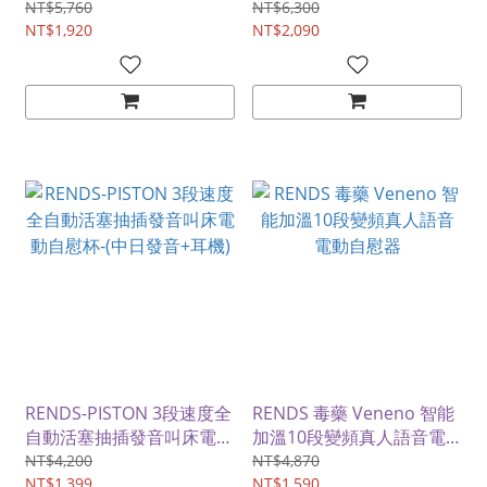
自慰杯-(真人發音)
NT$5,760
NT$6,300
NT$1,920
NT$2,090
RENDS-PISTON 3段速度全
RENDS 毒藥 Veneno 智能
自動活塞抽插發音叫床電動
加溫10段變頻真人語音電
自慰杯-(中日發音+耳機)
動自慰器
NT$4,200
NT$4,870
NT$1,399
NT$1,590