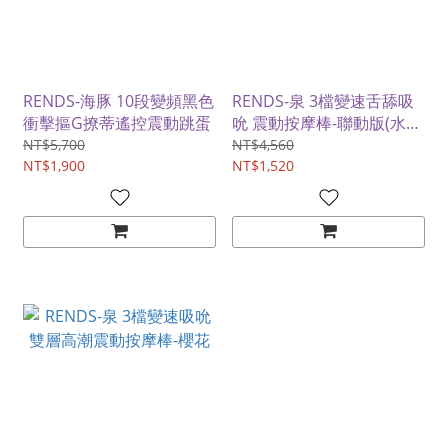
RENDS-海豚 10段變頻黑色
RENDS-泉 3檔變速舌舔吸
衝擊摳G撩蒂遙控震動跳蛋
吮 震動按摩棒-聯動版(水仙
+櫻花)
NT$5,700
NT$4,560
NT$1,900
NT$1,520