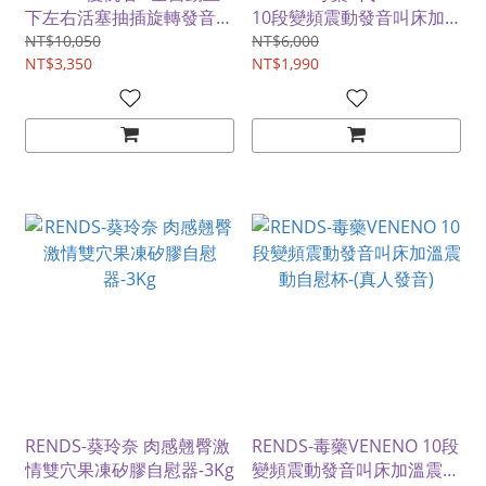
下左右活塞抽插旋轉發音叫
10段變頻震動發音叫床加
床電動自慰杯-新一代顛覆
溫震動自慰杯-(真人發音)
NT$10,050
NT$6,000
來襲 震撼上市
NT$3,350
NT$1,990
RENDS-葵玲奈 肉感翹臀激
RENDS-毒藥VENENO 10段
情雙穴果凍矽膠自慰器-3Kg
變頻震動發音叫床加溫震動