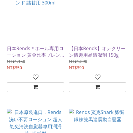
日本Rends＊ホール専用ロ
【日本Rends】オナクリー
ーション 黄金比率ブレン
ン情趣用品清潔劑 150g
ド 詰替用 300ml
NT$1,150
NT$1,290
NT$350
NT$390