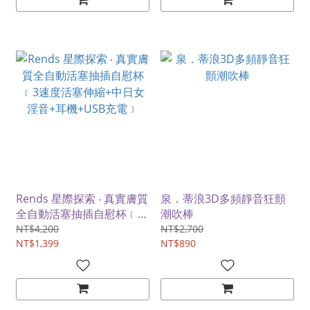
Rends 星際探索 ‧ 真實膚質
泉．蒂浪3D多頻靜音狂顫
全自動活塞抽插自慰杯﹝3
潮吹棒
速度活塞伸縮+中日女淫音
NT$4,200
NT$2,700
+耳機+USB充電﹞
NT$1,399
NT$890