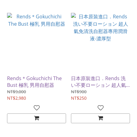
Rends＊Gokuchichi The
日本原裝進口．Rends 洗
Bust 極乳 男用自慰器
い不要ローション 超人氣
免清洗自慰器專用潤滑液-
NT$9,000
NT$900
NT$2,980
濃厚型
NT$250