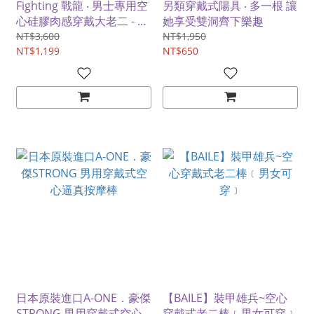
Fighting 戰龍 ‧ 男士專用空
另類穿戴式陽具 ‧ 多一根 讓
心硅膠肉感穿戴大老二 - 滿
她享受雙洞齊下樂趣
足她不在話下﹝M﹞
NT$3,600
NT$1,950
NT$1,199
NT$650
日本原裝進口A-ONE．豪傑
【BAILE】裝甲雄兵~空心
STRONG 男用穿戴式空心
穿戴式老二棒﹝男女可穿﹞