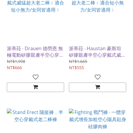
派蒂菈 ‧ Drauen 德勞恩 無
派蒂菈 ‧ Haustan 豪斯坦
極電動矽膠親膚半空心穿戴
矽膠親膚半空心穿戴式威猛
式威猛超大老二棒﹝適合短
超大老二棒﹝適合短小無
NT$1,998
NT$1,665
小無力/女同皆適用﹞
NT$666
力/女同皆適用﹞
NT$555