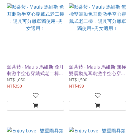
派蒂菈 ‧ Mauis 馬維斯 兔耳
派蒂菈 ‧ Mauis 馬維斯 無極
刺激半空心穿戴式老二棒
雙震動兔耳刺激半空心穿戴
﹝陽具可分離單獨使用+男
式老二棒﹝陽具可分離單獨
NT$1,050
NT$1,500
女適用﹞
NT$350
使用+男女適用﹞
NT$499