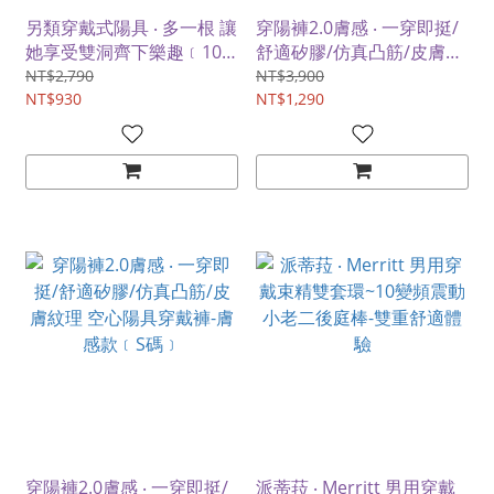
另類穿戴式陽具 ‧ 多一根 讓
穿陽褲2.0膚感 ‧ 一穿即挺/
她享受雙洞齊下樂趣﹝10
舒適矽膠/仿真凸筋/皮膚紋
頻震動-大﹞
理 空心陽具穿戴褲-膚感款
NT$2,790
NT$3,900
NT$930
﹝L碼﹞
NT$1,290
穿陽褲2.0膚感 ‧ 一穿即挺/
派蒂菈 ‧ Merritt 男用穿戴