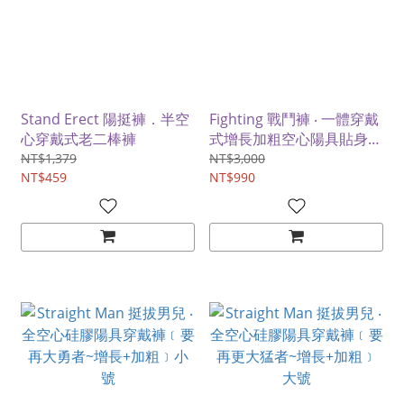
Stand Erect 陽挺褲．半空
Fighting 戰鬥褲 ‧ 一體穿戴
心穿戴式老二棒褲
式增長加粗空心陽具貼身硅
膠肉褲
NT$1,379
NT$3,000
NT$459
NT$990