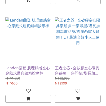
Landan蘭登 肌理觸感空心
王者之器 ‧ 全矽膠空心陽具
穿戴式逼真鎖精按摩棒
穿戴褲 一穿即挺/增長加粗
親膚貼身/肉感凸露大龜頭
NT$1,950
NT$2,999
NT$650
﹝L﹞最適合短小人士使用
NT$999