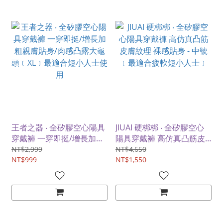
王者之器 ‧ 全矽膠空心陽具
JIUAI 硬梆梆 ‧ 全矽膠空心
穿戴褲 一穿即挺/增長加粗
陽具穿戴褲 高仿真凸筋皮
親膚貼身/肉感凸露大龜頭
膚紋理 裸感貼身 - 中號﹝最
NT$2,999
NT$4,650
﹝XL﹞最適合短小人士使用
NT$999
適合疲軟短小人士﹞
NT$1,550