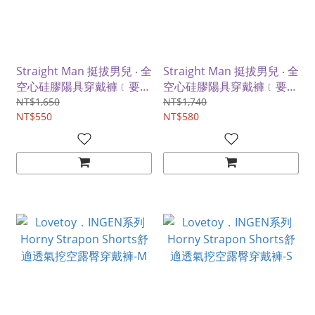
Straight Man 挺拔男兒 ‧ 全
Straight Man 挺拔男兒 ‧ 全
空心硅膠陽具穿戴褲﹝要再
空心硅膠陽具穿戴褲﹝要再
大勇者~增長+加粗﹞小號
更大猛者~增長+加粗﹞大
NT$1,650
NT$1,740
NT$550
號
NT$580