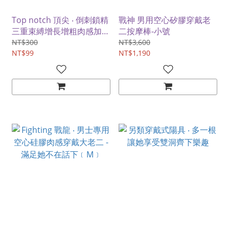
Top notch 頂尖 ‧ 倒刺鎖精
戰神 男用空心矽膠穿戴老
三重束縛增長增粗肉感加強
二按摩棒-小號
刺激套
NT$300
NT$3,600
NT$99
NT$1,190