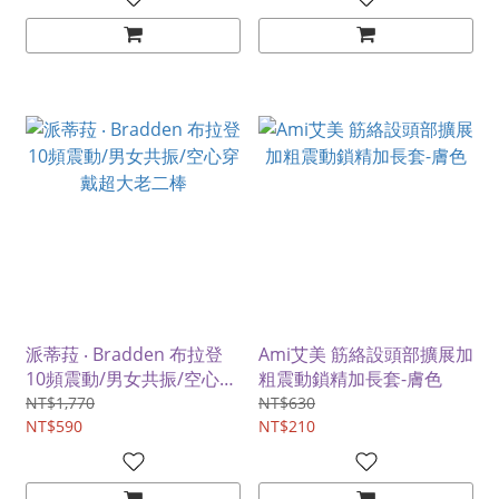
派蒂菈 ‧ Bradden 布拉登
Ami艾美 筋絡設頭部擴展加
10頻震動/男女共振/空心穿
粗震動鎖精加長套-膚色
戴超大老二棒
NT$1,770
NT$630
NT$590
NT$210