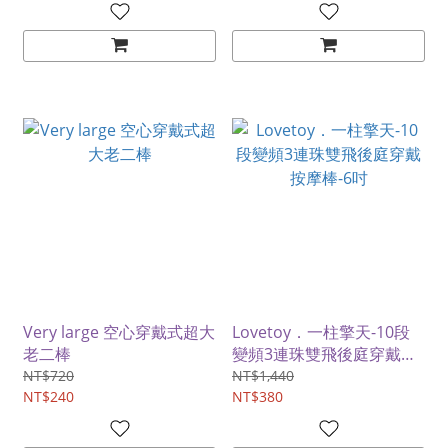
Very large 空心穿戴式超大
Lovetoy．一柱擎天-10段
老二棒
變頻3連珠雙飛後庭穿戴按
摩棒-6吋
NT$720
NT$1,440
NT$240
NT$380