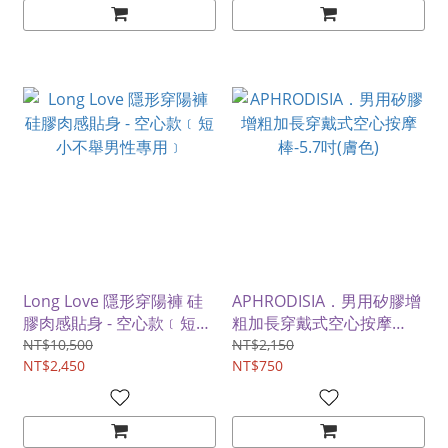
Long Love 隱形穿陽褲 硅
APHRODISIA．男用矽膠增
膠肉感貼身 - 空心款﹝短小
粗加長穿戴式空心按摩
不舉男性專用﹞
棒-5.7吋(膚色)
NT$10,500
NT$2,150
NT$2,450
NT$750