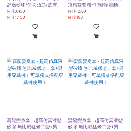
舒適矽膠/仿真凸筋/皮膚紋
束精雙套環~10變頻震動小
理 空心陽具穿戴褲-膚感款
老二後庭棒-雙重舒適體驗
NT$3,450
NT$1,500
﹝S碼﹞
NT$1,150
NT$490
霸龍變身套 ‧ 超高仿真液態
蠻龍變身套 ‧ 超高仿真液態
矽膠 無比威猛老二套+男用
矽膠 無比威猛老二套+男用