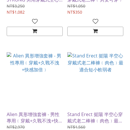
逼真按摩棒
NT$3,250
NT$1,050
NT$1,082
NT$350
Alien 異形增強套褲 - 男性
Stand Erect 挺陽 半空心穿
專用﹝穿戴+久戰不洩+快
戴式老二棒褲﹝肉色﹞最適
感加倍﹞
合短小軟弱者
NT$2,970
NT$1,560