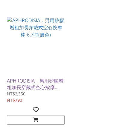
APHRODISIA．男用矽膠增
粗加長穿戴式空心按摩
棒-6.7吋(膚色)
NT$2,350
NT$790