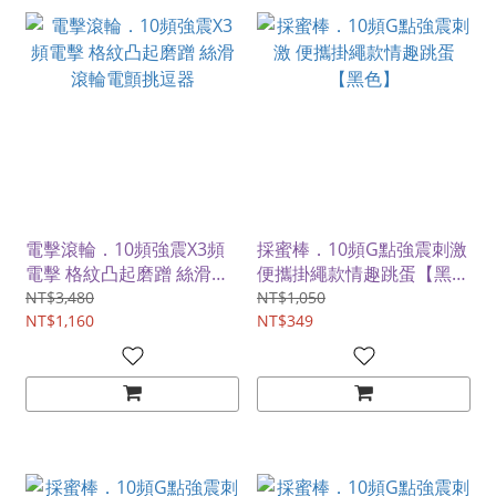
電擊滾輪．10頻強震X3頻
採蜜棒．10頻G點強震刺激
電擊 格紋凸起磨蹭 絲滑滾
便攜掛繩款情趣跳蛋【黑
輪電顫挑逗器
色】
NT$3,480
NT$1,050
NT$1,160
NT$349