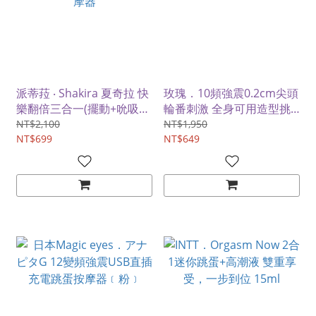
派蒂菈 ‧ Shakira 夏奇拉 快
玫瑰．10頻強震0.2cm尖頭
樂翻倍三合一(擺動+吮吸
輪番刺激 全身可用造型挑
+鼓動拍擊)10頻強勁動力按
逗器
NT$2,100
NT$1,950
摩器
NT$699
NT$649