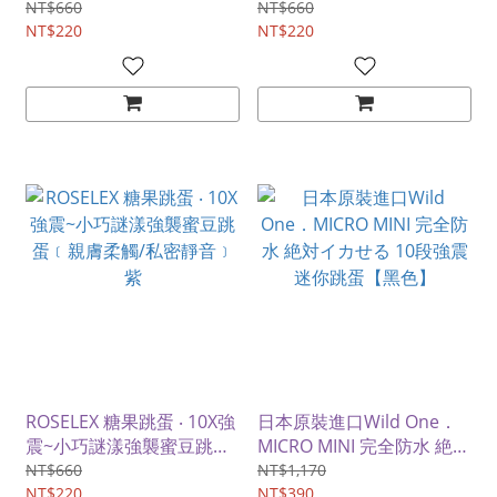
﹝親膚柔觸/私密靜音﹞粉
﹝親膚柔觸/私密靜音﹞酒
NT$660
NT$660
NT$220
紅
NT$220
ROSELEX 糖果跳蛋 ‧ 10X強
日本原裝進口Wild One．
震~小巧謎漾強襲蜜豆跳蛋
MICRO MINI 完全防水 絶対
﹝親膚柔觸/私密靜音﹞紫
イカせる 10段強震迷你跳
NT$660
NT$1,170
NT$220
蛋【黑色】
NT$390