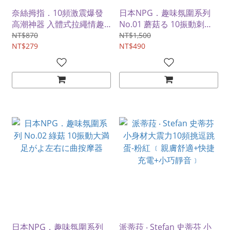
奈絲拇指．10頻激震爆發
日本NPG．趣味氛圍系列
高潮神器 入體式拉繩情趣
No.01 蘑菇る 10振動刺激
跳蛋【紅色】
がいっ蘑菇る極小型按摩器
NT$870
NT$1,500
NT$279
NT$490
日本NPG．趣味氛圍系列
派蒂菈 ‧ Stefan 史蒂芬 小