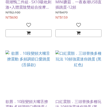
萌潮鴨二件組 ‧ 5X10吸吮刺
MINI蘑菇．一夜春潮USB直
激+入體震陰雙組合按摩器
插跳蛋-12頻
﹝獨立調控+內外同潮+USB
NT$2,100
NT$479
充電﹞
NT$690
NT$159
欲唇．10段變頻大嘴舌撩
口紅震顫．三頭替換多種玩
震動 多頻調節口愛跳蛋 (舌
法 10頻強震迷你跳蛋 (黑紅