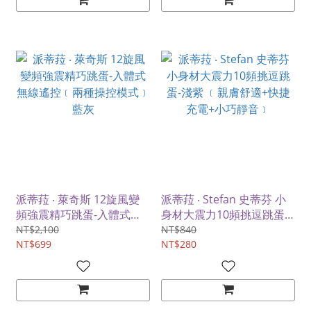
派蒂菈 ‧ 萊奇斯 12旋風變
派蒂菈 ‧ Stefan 史蒂芬 小
頻強震精巧跳蛋-入體式無
身材大震力10頻挑逗跳蛋-
線遙控﹝兩種操控模式﹞藍
淺紫 ﹝親膚舒適+快捷充電
NT$2,100
NT$840
灰
NT$699
+小巧靜音﹞
NT$280