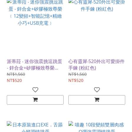
派蒂菈 ‧ 迷你強震挑逗跳蛋
心有靈犀‧520外出可愛掛件
- 鋅合金+矽膠極致尊榮
手鍊 (粉紅色)
﹝12變頻+智能記憶+精緻
NT$1,560
NT$1,560
小巧+USB充電﹞
NT$520
NT$520