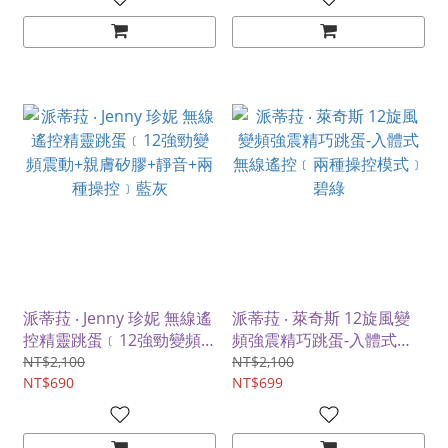
派蒂菈 ‧ Jenny 珍妮 無線遙
派蒂菈 ‧ 萊奇斯 12旋風變
控精靈跳蛋﹝12強勁變頻
頻強震精巧跳蛋-入體式無
震動+親膚矽膠+靜音+兩種
線遙控﹝兩種操控模式﹞碧
NT$2,100
NT$2,100
操控﹞藍灰
NT$690
綠
NT$699