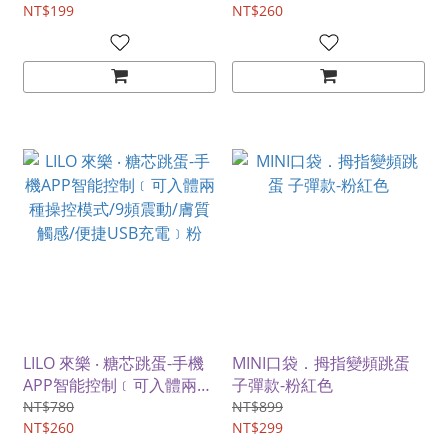
NT$199
感/便捷USB充電﹞紫
NT$260
LILO 來樂 ‧ 糖芯跳蛋-手機
MINI口袋．拇指變頻跳蛋
APP智能控制﹝可入體兩種
子彈款-粉紅色
操控模式/9頻震動/膚質觸
NT$780
NT$899
感/便捷USB充電﹞粉
NT$260
NT$299