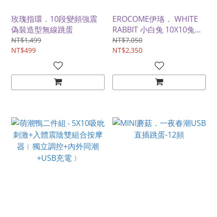
玫瑰指環．10段變頻強震
EROCOME伊珞． WHITE
偽裝造型無線跳蛋
RABBIT 小白兔 10X10兔耳
撩震+兔尾吸吮 分體式刺激
NT$1,499
NT$7,050
NT$499
按摩器﹝可愛造型+親膚滑
NT$2,350
順+磁吸充電底座﹞