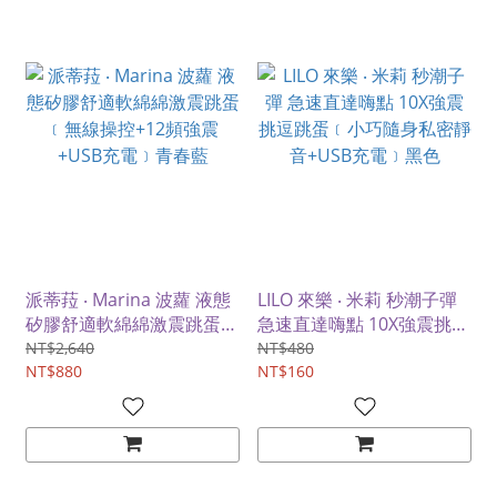
派蒂菈 ‧ Marina 波蘿 液態
LILO 來樂 ‧ 米莉 秒潮子彈
矽膠舒適軟綿綿激震跳蛋
急速直達嗨點 10X強震挑逗
﹝無線操控+12頻強震
跳蛋﹝小巧隨身私密靜音
NT$2,640
NT$480
+USB充電﹞青春藍
NT$880
+USB充電﹞黑色
NT$160