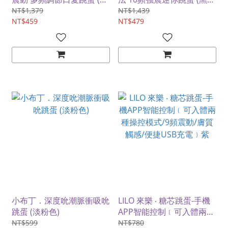
舔款)
色)
NT$1,379
NT$1,439
NT$459
NT$479
小布丁．深度吮潮脈衝吸吮
LILO 來樂 ‧ 糖芯跳蛋-手機
跳蛋 (淡粉色)
APP智能控制﹝可入體兩種
操控模式/9頻震動/膚質觸
NT$599
NT$780