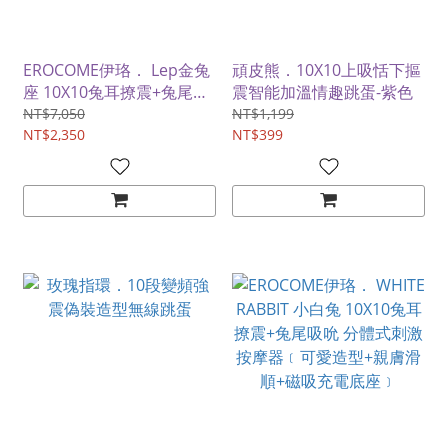
EROCOME伊珞． Lep金兔
頑皮熊．10X10上吸恬下摳
座 10X10兔耳撩震+兔尾吸
震智能加溫情趣跳蛋-紫色
吮 分體式吮吸震動按摩器
NT$7,050
NT$1,199
(可愛造型+親膚滑順+磁吸
NT$2,350
NT$399
充電底座)