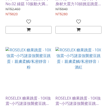
No.02 綠菇 10振動大満足
身材大震力10頻挑逗跳蛋-
がよ左右に曲按摩器
粉紅 ﹝親膚舒適+快捷充電
NT$2,460
NT$840
NT$820
+小巧靜音﹞
NT$280
ROSELEX 糖果跳蛋 ‧ 10X強
ROSELEX 糖果跳蛋 ‧ 10X強
震~小巧謎漾強襲蜜豆跳蛋
震~小巧謎漾強襲蜜豆跳蛋