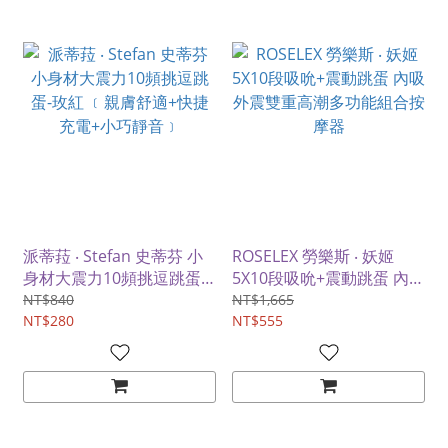
派蒂菈 ‧ Stefan 史蒂芬 小
ROSELEX 勞樂斯 ‧ 妖姬
身材大震力10頻挑逗跳蛋-
5X10段吸吮+震動跳蛋 內吸
玫紅 ﹝親膚舒適+快捷充電
外震雙重高潮多功能組合按
NT$840
NT$1,665
+小巧靜音﹞
NT$280
摩器
NT$555