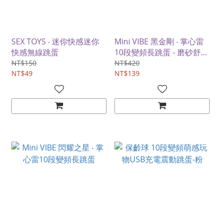
SEX TOYS ‧ 迷你快感迷你
Mini VIBE 黑金剛 ‧ 掌心雷
快感無線跳蛋
10段變頻長跳蛋 - 磨砂舒適
觸感
NT$150
NT$420
NT$49
NT$139