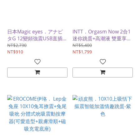
日本Magic eyes．アナピ
INTT．Orgasm Now 2合1
タG 12變頻強震USB直插充
迷你跳蛋+高潮液 雙重享
電跳蛋按摩器﹝粉﹞
受，一步到位 15ml
NT$2,730
NT$5,400
NT$910
NT$1,799