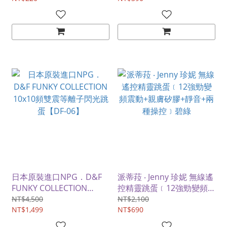
日本原裝進口NPG．D&F
派蒂菈 ‧ Jenny 珍妮 無線遙
FUNKY COLLECTION
控精靈跳蛋﹝12強勁變頻
10x10頻雙震等離子閃光跳
震動+親膚矽膠+靜音+兩種
NT$4,500
NT$2,100
蛋【DF-06】
NT$1,499
操控﹞碧綠
NT$690