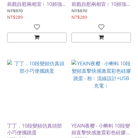
前戲自慰兩相宜﹝10頻強
前戲自慰兩相宜﹝10頻強
震+顆粒滑順表面+USB充
震+顆粒滑順表面+USB充
NT$870
NT$870
電﹞
NT$289
電﹞
NT$289
丁丁．10段變頻仿真頭部
YEAIN夜樱 ‧ 小蝌蚪 10段變
小巧便攜跳蛋
頻直擊快感激震彩色硅膠跳