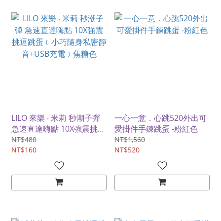
LILO 來樂 ‧ 米莉 秒潮子彈
一心一意．心跳520外出可
急速直達嗨點 10X強震挑逗
愛掛件手鍊跳蛋 -粉紅色
跳蛋﹝小巧隨身私密靜音
NT$480
NT$1,560
+USB充電﹞焦糖色
NT$160
NT$520