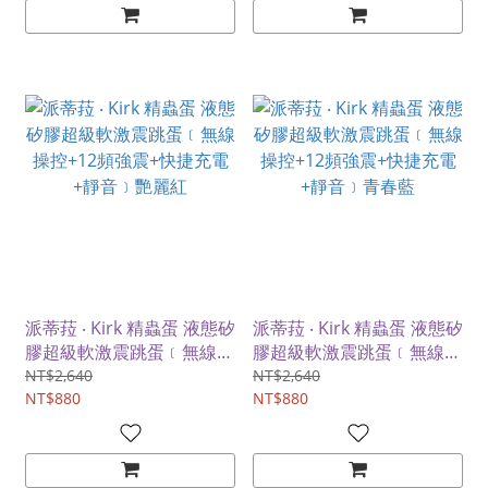
派蒂菈 ‧ Kirk 精蟲蛋 液態矽
派蒂菈 ‧ Kirk 精蟲蛋 液態矽
膠超級軟激震跳蛋﹝無線操
膠超級軟激震跳蛋﹝無線操
控+12頻強震+快捷充電+靜
控+12頻強震+快捷充電+靜
NT$2,640
NT$2,640
音﹞艷麗紅
NT$880
音﹞青春藍
NT$880