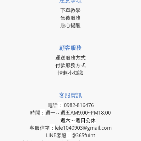
注意事項
下單教學
售後服務
貼心提醒
顧客服務
運送服務方式
付款服務方式
情趣小知識
客服資訊
電話
：
0982-816476
時間
：
週一～週五AM9:00~PM18:00
週六～週日公休
客服信箱
：
lele1040903@gmail.com
LINE客服
：
@365fuint