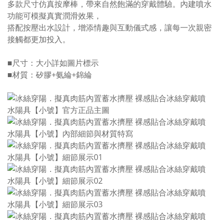
多款尺寸仿真按摩棒，帶來自然飽滿的穿戴體驗。內建噴水
功能可模擬真實潤滑效果，
搭配按壓出水設計，增添情趣與互動儀式感，讓每一次親密
接觸都更加投入。
■尺寸：大小詳如圖片標示
■材質：矽膠+氨綸+錦綸