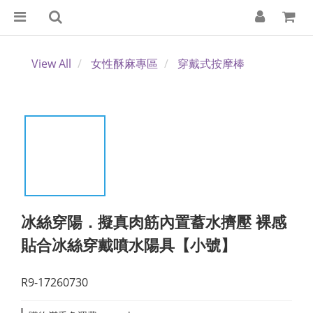
View All
女性酥麻專區
穿戴式按摩棒
冰絲穿陽．擬真肉筋內置蓄水擠壓 裸感
貼合冰絲穿戴噴水陽具【小號】
R9-17260730