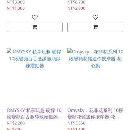
頻仿真按摩棒(古銅色)
杯
NT$3,900
NT$8,700
NT$1,300
NT$2,900
OMYSKY 私享玩趣 硬悍 10
Omysky．花非花系列 10段
段變頻百舌激舔龜頭鍛鍊震
變頻花鬚迷你按摩器-花心
動器
動
NT$2,280
NT$3,550
NT$730
NT$1,190