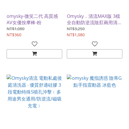
omysky-微笑二代 高質感
Omysky．清流MAX版 3檔
AV女優按摩棒-粉
全自動防逆流陰肛兩用清洗
器-電動版
NT$1,080
NT$3,250
NT$360
NT$1,080