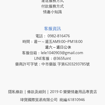
運送服務方式
付款服務方式
情趣小知識
客服資訊
電話
：
0982-816476
時間
：
週一～週五AM9:00~PM18:00
週六～週日公休
客服信箱
：
lele1040903@gmail.com
LINE客服
：
@365fuint
藥商許可字號：中市藥販 字第6203293785號
隱私條款 | 條款及細則 | 2019 © 樂樂情趣用品專賣店
瑋寶國際貿易有限公司 統編:61810946