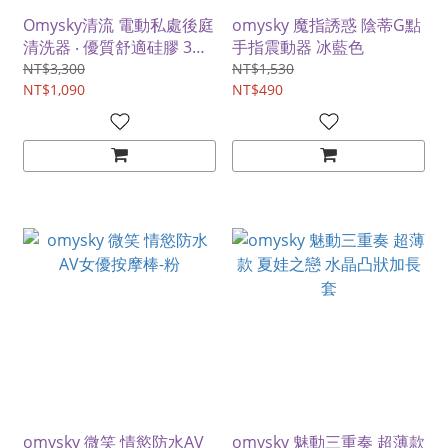
Omysky清流 電動私處後庭
omysky 魔指誘惑 陰蒂G點
清洗器 ‧ 優質舒適硅膠 3段
手指震動器 冰藍色
電動特殊5噴孔沖擊﹝多用
NT$3,300
NT$1,530
途男女通用/防逆流/磁吸充
NT$1,090
NT$490
電﹞
omysky 微笑 情慾防水AV
omysky 魅動三重奏 超薄款