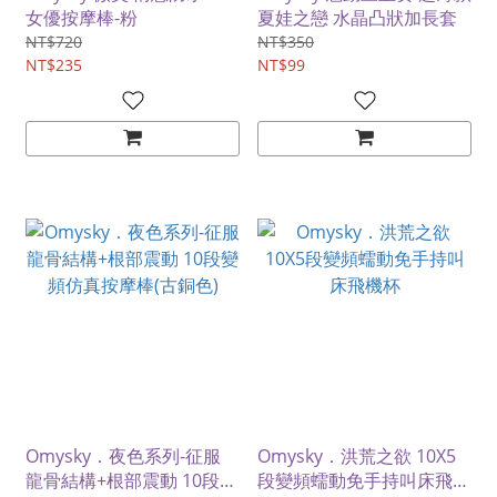
女優按摩棒-粉
夏娃之戀 水晶凸狀加長套
NT$720
NT$350
NT$235
NT$99
Omysky．夜色系列-征服
Omysky．洪荒之欲 10X5
龍骨結構+根部震動 10段變
段變頻蠕動免手持叫床飛機