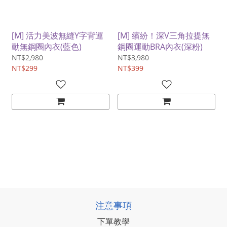
[M] 活力美波無縫Y字背運
[M] 繽紛！深V三角拉提無
動無鋼圈內衣(藍色)
鋼圈運動BRA內衣(深粉)
NT$2,980
NT$3,980
NT$299
NT$399
注意事項
下單教學