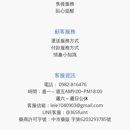
售後服務
貼心提醒
顧客服務
運送服務方式
付款服務方式
情趣小知識
客服資訊
電話
：
0982-816476
時間
：
週一～週五AM9:00~PM18:00
週六～週日公休
客服信箱
：
lele1040903@gmail.com
LINE客服
：
@365fuint
藥商許可字號：中市藥販 字第6203293785號