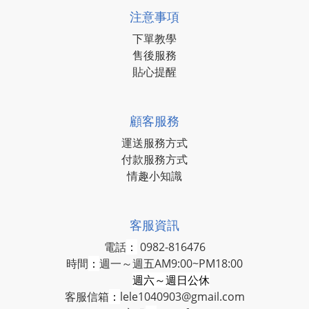
注意事項
下單教學
售後服務
貼心提醒
顧客服務
運送服務方式
付款服務方式
情趣小知識
客服資訊
電話
：
0982-816476
時間
：
週一～週五AM9:00~PM18:00
週六～週日公休
客服信箱
：
lele1040903@gmail.com