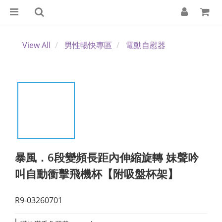
View All
男性暢快專區
電動自慰器
暴風．6段變頻長距內伸縮旋轉 妹聲吟
叫自動衝擊飛機杯【附吸盤杯架】
R9-03260701