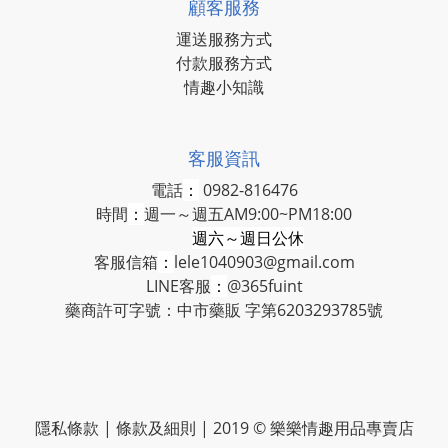
顧客服務
運送服務方式
付款服務方式
情趣小知識
客服資訊
電話
：
0982-816476
時間
：
週一～週五AM9:00~PM18:00
週六～週日公休
客服信箱
：
lele1040903@gmail.com
LINE客服
：
@365fuint
藥商許可字號：中市藥販 字第6203293785號
隱私條款 | 條款及細則 | 2019 © 樂樂情趣用品專賣店