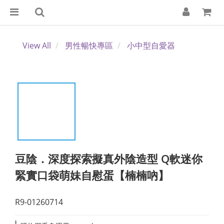
View All
男性暢快專區
小中型自愛器
豆陰．深度探索擬真外陰造型 Q軟迷你
緊實口袋萌妹自慰蛋【楠楠吶】
R9-01260714