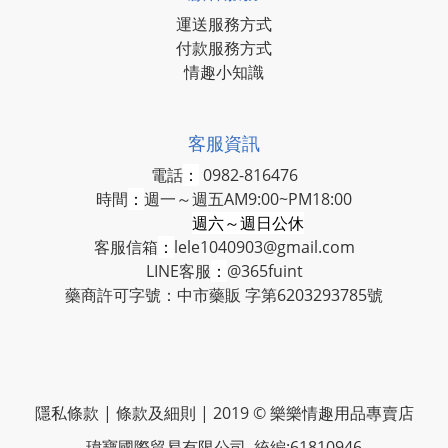
運送服務方式
付款服務方式
情趣小知識
客服資訊
電話
：
0982-816476
時間
：
週一～週五AM9:00~PM18:00
週六～週日公休
客服信箱
：
lele1040903@gmail.com
LINE客服
：
@365fuint
藥商許可字號：中市藥販 字第6203293785號
隱私條款 | 條款及細則 | 2019 © 樂樂情趣用品專賣店
瑋寶國際貿易有限公司 統編:61810946