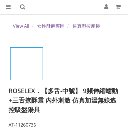
View All
女性酥麻專區
逼真型按摩棒
ROSELEX．【多舌-中號】 9頻伸縮蠕動
+三舌撩酥震 內外刺激 仿真加溫無線遙
控吸盤陽具
AT-11260736