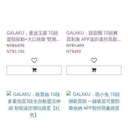
GALAKU．曼波玉露 10頻
GALAKU．甜甜圈 10頻爽
靈指摳動+大口吮吸 雙潮喚
震刺激 APP遠距遙控高顏
起智能遠控變頻跳蛋【綠
值情趣跳蛋
NT$3,570
NT$1,499
色】
NT$1,190
NT$499