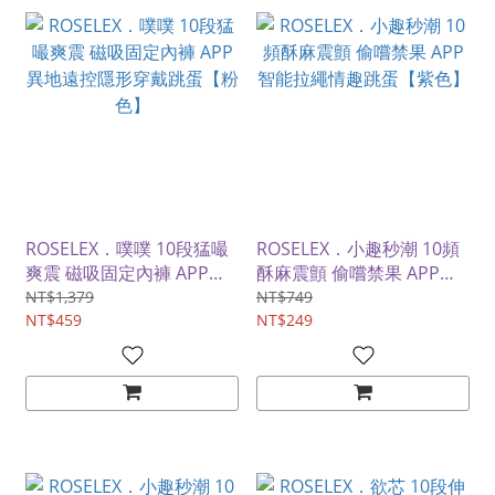
ROSELEX．噗噗 10段猛嘬
ROSELEX．小趣秒潮 10頻
爽震 磁吸固定內褲 APP異
酥麻震顫 偷嚐禁果 APP智
地遠控隱形穿戴跳蛋【粉
能拉繩情趣跳蛋【紫色】
NT$1,379
NT$749
色】
NT$459
NT$249