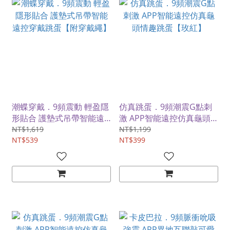
潮蝶穿戴．9頻震動 輕盈隱
仿真跳蛋．9頻潮震G點刺
形貼合 護墊式吊帶智能遠
激 APP智能遠控仿真龜頭
控穿戴跳蛋【附穿戴繩】
情趣跳蛋【玫紅】
NT$1,619
NT$1,199
NT$539
NT$399