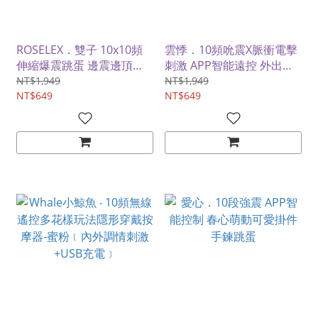
ROSELEX．雙子 10x10頻
雲悸．10頻吮震X脈衝電擊
伸縮爆震跳蛋 邊震邊頂
刺激 APP智能遠控 外出穿
APP智控二合一雙跳蛋【白
戴雙感跳蛋
NT$1,949
NT$1,949
色】
NT$649
NT$649