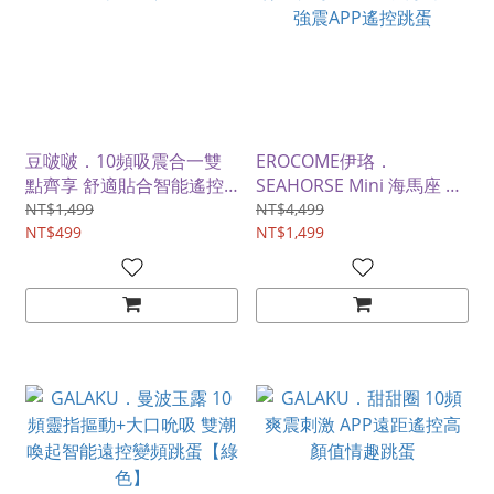
豆啵啵．10頻吸震合一雙
EROCOME伊珞．
點齊享 舒適貼合智能遙控
SEAHORSE Mini 海馬座 9
跳蛋
頻雙點擊震 雙潮突擊穿戴
NT$1,499
NT$4,499
NT$499
強震APP遙控跳蛋
NT$1,499