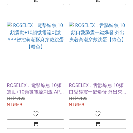
ROSELEX．電擊鯨魚 10頻
ROSELEX．舌舔鯨魚 10頻
震動+10頻微電流刺激 APP
口愛舔震一鍵爆發 外出夾
智控萌潮酥麻穿戴跳蛋【粉
著高潮穿戴跳蛋【綠色】
NT$1,109
NT$1,109
色】
NT$369
NT$369