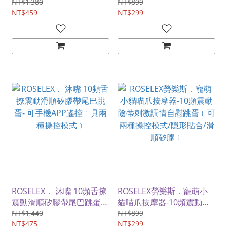
能遠控圓頭變頻跳蛋
NT$1,380
NT$899
NT$459
NT$299
ROSELEX． 沐嘴 10頻舌撩
ROSELEX勞樂斯．寵萌小
震動滑順矽膠帶尾巴跳蛋-
貓喵爪按摩器-10頻震動陰
可手機APP遙控﹝具兩種操
蒂刺激調情自慰跳蛋﹝可兩
NT$1,440
NT$899
控模式﹞
NT$475
種操控模式/隱形貼合/滑順
NT$299