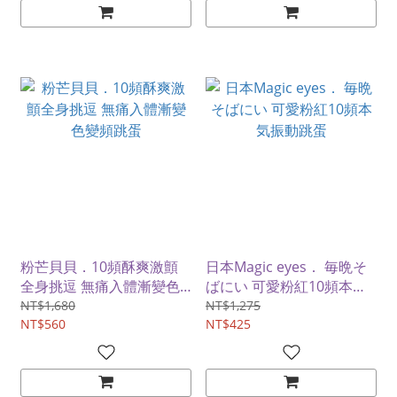
粉芒貝貝．10頻酥爽激顫
日本Magic eyes． 毎晩そ
全身挑逗 無痛入體漸變色
ばにい 可愛粉紅10頻本気
變頻跳蛋
振動跳蛋
NT$1,680
NT$1,275
NT$560
NT$425