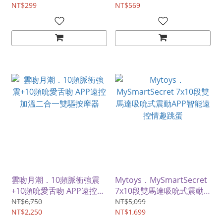
NT$299
NT$569
雲吻月潮．10頻脈衝強震
Mytoys．MySmartSecret
+10頻吮愛舌吻 APP遠控加
7x10段雙馬達吸吮式震動
溫二合一雙驅按摩器
APP智能遠控情趣跳蛋
NT$6,750
NT$5,099
NT$2,250
NT$1,699