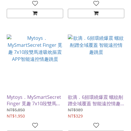
Mytoys．MySmartSecret
欲滴．6頻環繞爆震 螺紋剮
Finger 覓趣 7x10段雙馬達
蹭全域覆蓋 智能遠控情趣
吸吮摳震 APP智能遠控情
跳蛋
NT$5,850
NT$989
趣跳蛋
NT$1,950
NT$329