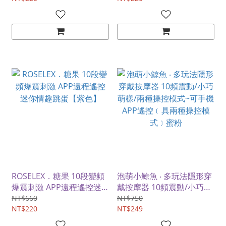
ROSELEX．糖果 10段變頻
泡萌小鯨魚 ‧ 多玩法隱形穿
爆震刺激 APP遠程遙控迷
戴按摩器 10頻震動/小巧萌
你情趣跳蛋【紫色】
樣/兩種操控模式~可手機
NT$660
NT$750
NT$220
APP遙控﹝具兩種操控模
NT$249
式﹞蜜粉