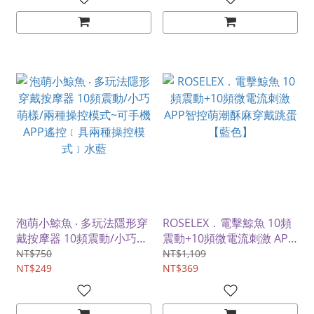
泡萌小鯨魚 ‧ 多玩法隱形穿
ROSELEX．電擊鯨魚 10頻
戴按摩器 10頻震動/小巧萌
震動+10頻微電流刺激 APP
樣/兩種操控模式~可手機
智控萌潮酥麻穿戴跳蛋【藍
NT$750
NT$1,109
APP遙控﹝具兩種操控模
NT$249
色】
NT$369
式﹞水藍