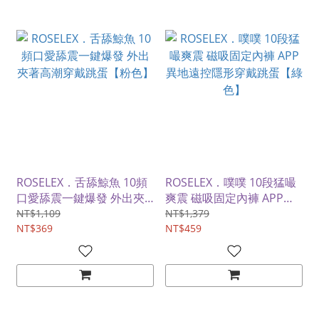
ROSELEX．舌舔鯨魚 10頻
ROSELEX．噗噗 10段猛嘬
口愛舔震一鍵爆發 外出夾
爽震 磁吸固定內褲 APP異
著高潮穿戴跳蛋【粉色】
地遠控隱形穿戴跳蛋【綠
NT$1,109
NT$1,379
NT$369
色】
NT$459