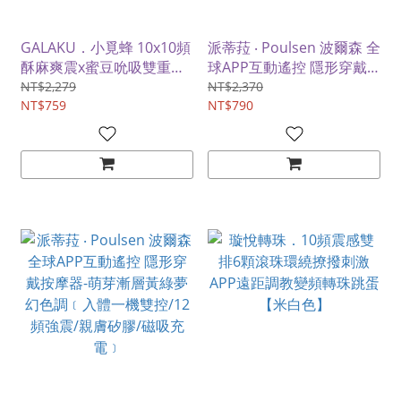
GALAKU．小覓蜂 10x10頻
派蒂菈 ‧ Poulsen 波爾森 全
酥麻爽震x蜜豆吮吸雙重愉
球APP互動遙控 隱形穿戴
悅 APP智控誘舌情趣跳蛋
按摩器-萌芽漸層粉紅夢幻
NT$2,279
NT$2,370
NT$759
色調﹝入體一機雙控/12頻
NT$790
強震/親膚矽膠/磁吸充電﹞