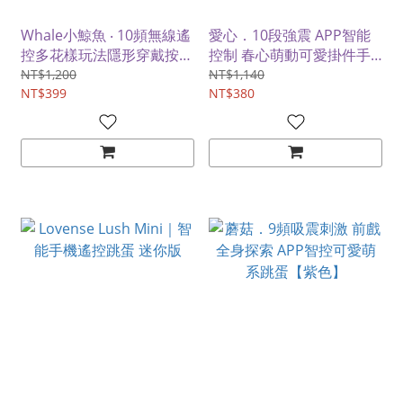
Whale小鯨魚 ‧ 10頻無線遙
愛心．10段強震 APP智能
控多花樣玩法隱形穿戴按摩
控制 春心萌動可愛掛件手
器-蜜粉﹝內外調情刺激
鍊跳蛋
NT$1,200
NT$1,140
+USB充電﹞
NT$399
NT$380