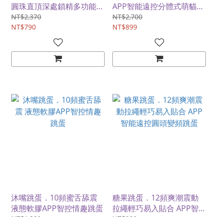
圓珠直頂深處鎖精多功能無
APP智能遠控分體式萌貓變
線遙控按摩器
頻跳蛋【漸變奶油白】
NT$2,370
NT$2,700
NT$790
NT$899
沐嘴跳蛋．10頻蜜舌舔震
糖果跳蛋．12頻爽潮震動
液態軟膠APP智控情趣跳蛋
拉繩輕巧易入貼合 APP智