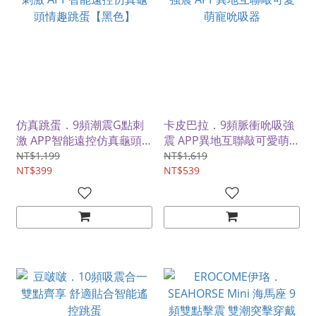
仿真跳蛋．9頻潮震G點刺
卡皮巴拉．9頻脈衝吮吸強
激 APP智能遠控仿真龜頭
震 APP異地互聯敲可愛萌
情趣跳蛋【黑色】
寵吮吸器
NT$1,199
NT$1,619
NT$399
NT$539