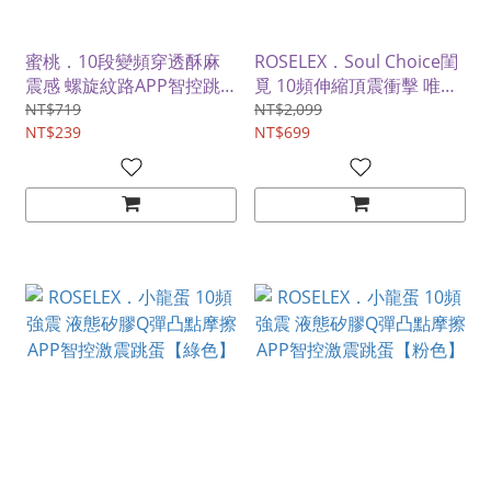
蜜桃．10段變頻穿透酥麻
ROSELEX．Soul Choice閨
震感 螺旋紋路APP智控跳
覓 10頻伸縮頂震衝擊 唯美
蛋
漸變色 APP智控情趣跳蛋
NT$719
NT$2,099
NT$239
NT$699