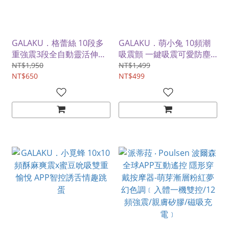
GALAKU．格蕾絲 10段多
GALAKU．萌小兔 10頻潮
重強震3段全自動靈活伸縮
吸震顫 一鍵吸震可愛防塵
智能遠控潮玩跳蛋【紅色】
收納 APP智控萌趣跳蛋
NT$1,950
NT$1,499
NT$650
NT$499