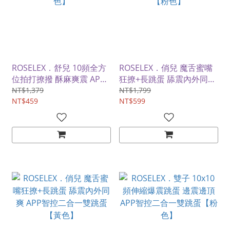
ROSELEX．舒兒 10頻全方
ROSELEX．俏兒 魔舌蜜嘴
位拍打撩撥 酥麻爽震 APP
狂撩+長跳蛋 舔震內外同爽
智能遠控情趣跳蛋【粉色】
APP智控二合一雙跳蛋【粉
NT$1,379
NT$1,799
NT$459
色】
NT$599