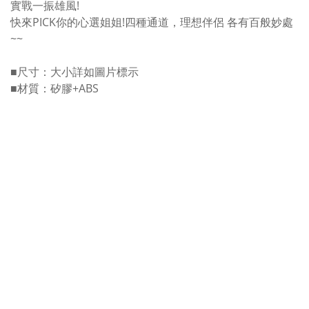
實戰一振雄風!
快來PICK你的心選姐姐!四種通道，理想伴侶 各有百般妙處
~~
■尺寸：大小詳如圖片標示
■材質：矽膠+ABS