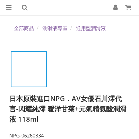
全部商品
潤滑液專區
通用型潤滑液
日本原裝進口NPG．AV女優石川澪代
言-閃耀純澪 暖洋甘菊+元氣精氨酸潤滑
液 118ml
NPG-06260334