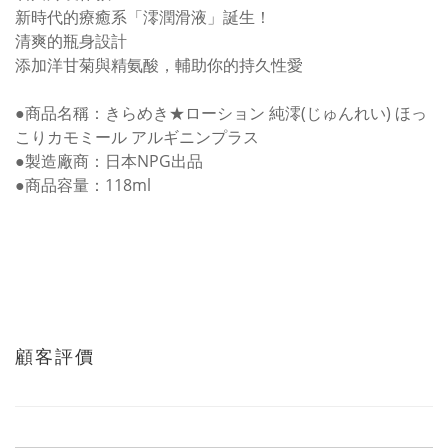
新時代的療癒系「澪潤滑液」誕生！
清爽的瓶身設計
添加洋甘菊與精氨酸，輔助你的持久性愛
●商品名稱：きらめき★ローション 純澪(じゅんれい) ほっ
こりカモミール アルギニンプラス
●製造廠商：日本NPG出品
●商品容量：118ml
顧客評價