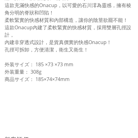
這款充滿快感的Onacup，以可愛的石川澪為靈感，擁有棱
角分明的脊狀和凹陷！
柔軟緊實的快感材質和內部構造，讓你的陰莖欲罷不能！
這款Onacup內建了柔軟緊實的快感材質，採用雙層孔徑設
計，
內建非穿透式設計，是貨真價實的快感Onacup！
孔徑可拆卸，方便清潔，衛生又衛生！
外装サイズ： 185 ×73 ×73 mm
外装重量： 308g
商品サイズ： 185×74×74mm