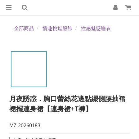
全部商品
情趣挑逗服飾
性感魅惑睡衣
月夜誘惑．胸口蕾絲花邊點綴側腰抽褶
裙擺連身裙【連身裙+T褲】
MZ-20260183