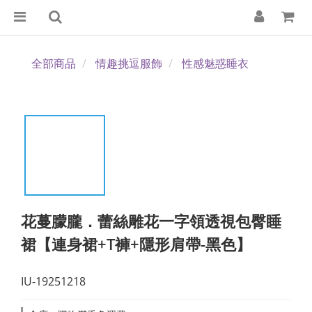
全部商品
情趣挑逗服飾
性感魅惑睡衣
花蔓朦朧．蕾絲雕花一字領透視包臀睡
裙【連身裙+T褲+隱形肩帶-黑色】
IU-19251218