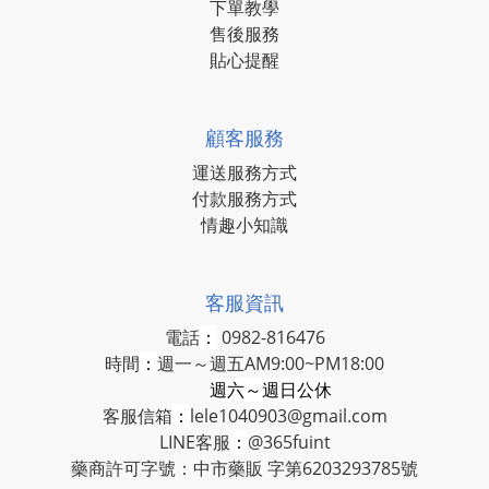
下單教學
售後服務
貼心提醒
顧客服務
運送服務方式
付款服務方式
情趣小知識
客服資訊
電話
：
0982-816476
時間
：
週一～週五AM9:00~PM18:00
週六～週日公休
客服信箱
：
lele1040903@gmail.com
LINE客服
：
@365fuint
藥商許可字號：中市藥販 字第6203293785號