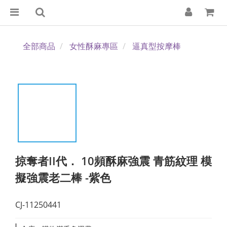
全部商品
女性酥麻專區
逼真型按摩棒
掠奪者II代． 10頻酥麻強震 青筋紋理 模
擬強震老二棒 -紫色
CJ-11250441