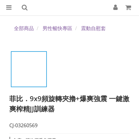
全部商品
男性暢快專區
震動自慰套
菲比．9x9頻旋轉夾擼+爆爽強震 一鍵激
爽榨精JJ訓練器
CJ-03260569