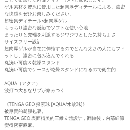
ゲル素材を贅沢に使用した超肉厚ディテールによる、濃密
な快感をぜひお楽しみください。
超密集ディテール×超肉厚ゲル​
もっちり濃密な感触でソフトな使い心地
まったりと先端を刺激するジワジワとした気持ちよさ
サイズフリー設計​
超肉厚ゲルが自在に伸縮するのでどんな太さの人にもフィ
ットし、濃密に包み込んでくれる
丸洗い可能＆乾燥スタンド​
丸洗い可能でケースが乾燥スタンドになるので衛生的
AQUA（アクア）
波打つ​大きな​リブが​絡みつく​​
《TENGA GEO 探索球 [AQUA/水紋球]》
被厚實的凝膠包裹。
TENGA GEO 表面精美的三維立體設計，翻轉後，內部細節
變得密密麻麻。