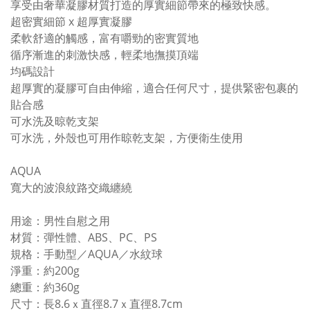
享受由奢華凝膠材質打造的厚實細節帶來的極致快感。
超密實細節 x 超厚實凝膠
柔軟舒適的觸感，富有嚼勁的密實質地
循序漸進的刺激快感，輕柔地撫摸頂端
均碼設計
超厚實的凝膠可自由伸縮，適合任何尺寸，提供緊密包裹的
貼合感
可水洗及晾乾支架
可水洗，外殼也可用作晾乾支架，方便衛生使用
AQUA
寬大的波浪紋路交織纏繞
用途：男性自慰之用
材質：彈性體、ABS、PC、PS
規格：手動型／AQUA／水紋球
淨重：約200g
總重：約360g
尺寸：長8.6ｘ直徑8.7ｘ直徑8.7cm