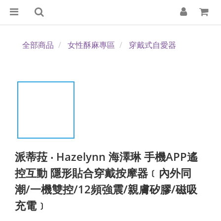
全部商品
女性酥麻專區
穿戴式自愛器
派蒂菈 ‧ Hazelynn 海澤琳 手機APP遙
控互動 隱形貼合穿戴按摩器﹝內外同
潮/一機雙控/12頻強震/親膚矽膠/磁吸
充電﹞