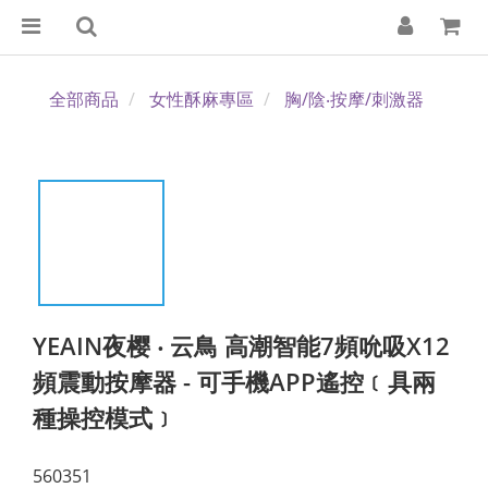
全部商品
女性酥麻專區
胸/陰‧按摩/刺激器
YEAIN夜樱 ‧ 云鳥 高潮智能7頻吮吸X12
頻震動按摩器 - 可手機APP遙控﹝具兩
種操控模式﹞
560351