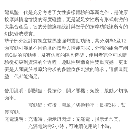
龍鳳墊二代是充分考慮了女性多樣體驗的革新之作，是健康
按摩與情趣愉悅的深度碰撞，更是滿足女性所有形式刺激的
大集合產品，它的分體換頭設計與墊子的按摩功能讓所有的
幻想變成現實。
墊子部分設計有獨立雙馬達強烈震動功能，共分別為6及12
頻震動可滿足不同角度的按摩與情趣刺探，分體的組合有剮
蹭G點的震動棒，及有仿真的陽具造型，使用者完全可以體
驗從初級到資深的全過程，趣味性與獵奇性雙重震撼，更重
要是人類關於最原始需求的多體位多刺激的追求，這個鳳龍
墊二代都能滿足。
使用說明：開關鍵：長按秒，開／關機；短按，啟動／切換
頻率。
震動鍵：短按，開啟／切換頻率；長按3秒，暫
停震動。
充電說明：充電時，指示燈閃爍；充滿電，指示燈常亮。
充滿電約需2小時，可連續使用約1小時。