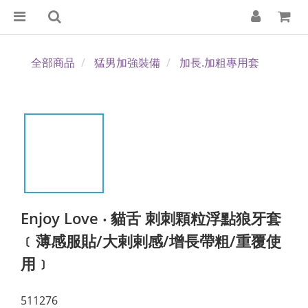
全部商品
猛男加強裝備
加長.加粗專用套
Enjoy Love ‧ 貓舌 刺刺顆粒浮點狼牙套
﹝薄感服貼/大剌剌感/增長帶粗/重覆使
用﹞
511276