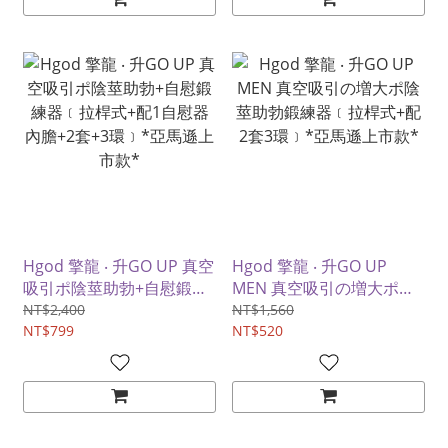
Hgod 擎龍 ‧ 升GO UP 真空
Hgod 擎龍 ‧ 升GO UP
吸引ポ陰莖助勃+自慰鍛練
MEN 真空吸引の増大ポ陰
器﹝拉桿式+配1自慰器內
莖助勃鍛練器﹝拉桿式+配
NT$2,400
NT$1,560
膽+2套+3環﹞*亞馬遜上市
NT$799
2套3環﹞*亞馬遜上市款*
NT$520
款*