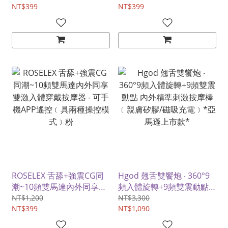
醒吮吸/連動酥麻強震/隱密
NT$399
APP遙控﹝具兩種操控模
NT$399
愛心盒﹞紅
式﹞白
ROSELEX 舌舔+強震CG同
Hgod 翹舌雙饗炮 ‧ 360°9
潮~10頻雙馬達內外同享雙
頻入體旋轉+9頻雙震動點
激入體穿戴按摩器 - 可手機
內外精準刺激按摩棒﹝親膚
NT$1,200
NT$3,300
APP遙控﹝具兩種操控模
NT$399
矽膠/磁吸充電﹞*亞馬遜上
NT$1,090
式﹞粉
市款*