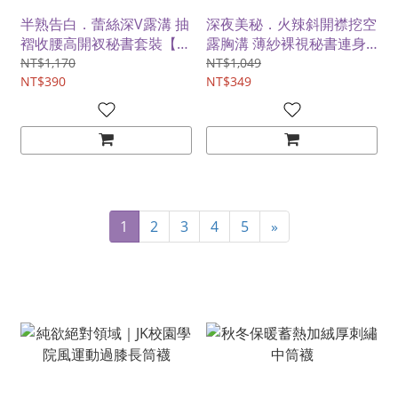
半熟告白．蕾絲深V露溝 抽
深夜美秘．火辣斜開襟挖空
褶收腰高開衩秘書套裝【深
露胸溝 薄紗裸視秘書連身
V上衣+開衩包臀裙+T褲】
裙【洋裝+T褲】
NT$1,170
NT$1,049
NT$390
NT$349
1
2
3
4
5
»