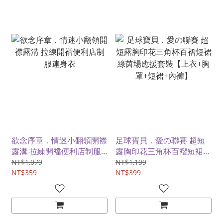
欲念序章．情迷小翻領開襟
足球寶貝．愛の聯賽 超短
露溝 拉練開襠便利店制服
露胸印花三角杯百褶短裙綠
連身衣
茵場應援套裝【上衣+胸罩
NT$1,079
NT$1,199
NT$359
+短裙+內褲】
NT$399