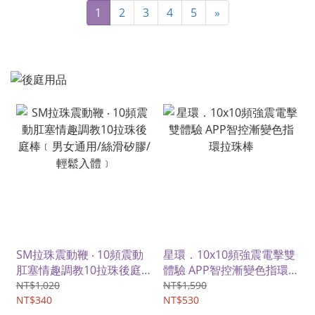
1
2
3
4
5
»
SM拉珠震動鞭 ‧ 10頻震動
星環．10x10頻強震電擊雙
肛塞情趣調教10拉珠後庭
體驗 APP智控漸變色指環
棒﹝男女通用/絲滑矽膠/輕
拉珠棒
NT$1,020
NT$1,590
鬆入體﹞
NT$340
NT$530