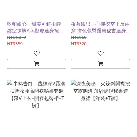
軟萌甜心．甜美可解掛脖
夜幕繆思．心機挖空正反兩
鏤空抹胸A字顯瘦連身裙
穿 拼色包臀露膚秘書連身
【洋裝+手環*2+T褲】
裙【洋裝+T褲】
NT$1,079
NT$960
NT$359
NT$320