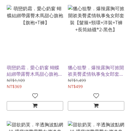
萌戀奶霜．愛心奶窗 蝴蝶
獵心狙擊．爆辣露胸可掀開
結綁帶露臀木馬甜心旗袍
衩美臀柔情執事兔女郎套裝
【旗袍+T褲】
【髮箍+頸環+洋裝+T褲+長
NT$1,109
NT$1,499
NT$369
筒絲襪*2-黑色】
NT$499