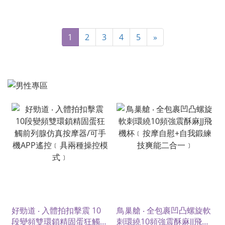
1
2
3
4
5
»
好勁道 ‧ 入體拍扣擊震 10
鳥巢艙 ‧ 全包裹凹凸螺旋軟
段變頻雙環鎖精固蛋狂觸前
刺環繞10頻強震酥麻JJ飛機