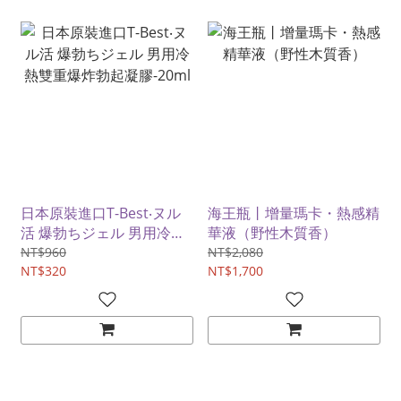
日本原裝進口T-Best‧ヌル
海王瓶丨增量瑪卡・熱感精
活 爆勃ちジェル 男用冷熱
華液（野性木質香）
雙重爆炸勃起凝膠-20ml
NT$960
NT$2,080
NT$320
NT$1,700