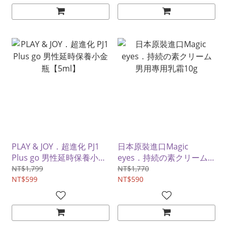
PLAY & JOY．超進化 PJ1
日本原裝進口Magic
Plus go 男性延時保養小金
eyes．持続の素クリーム
瓶【5ml】
男用專用乳霜10g
NT$1,799
NT$1,770
NT$599
NT$590