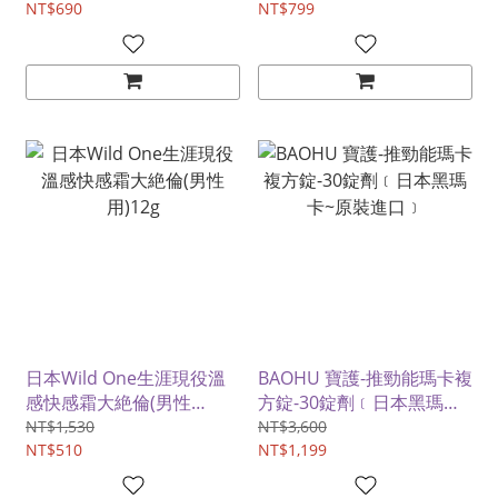
NT$690
力全開喚醒本能﹞
NT$799
日本Wild One生涯現役溫
BAOHU 寶護-推勁能瑪卡複
感快感霜大絶倫(男性
方錠-30錠劑﹝日本黑瑪卡~
用)12g
原裝進口﹞
NT$1,530
NT$3,600
NT$510
NT$1,199