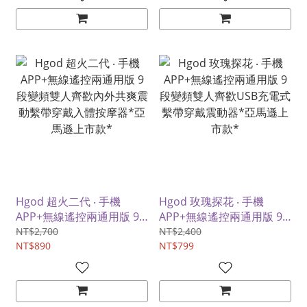
Hgod 超火二代 ‧ 手機
Hgod 玫瑰探花 ‧ 手機
APP+無線遙控兩通用版 9
APP+無線遙控兩通用版 9
段變頻雙人齊歡內外共爽震
段變頻雙人齊歡USB充電式
NT$2,700
NT$2,400
動繫帶穿戴入體按摩器*亞
NT$890
繫帶穿戴震動器*亞馬遜上
NT$799
馬遜上市款*
市款*