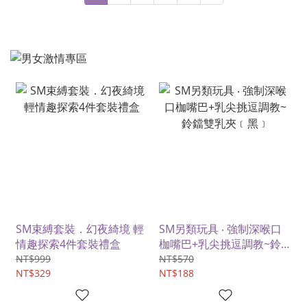
SM束縛套裝．幻夜綺境 輕
SM另類玩具 ‧ 強制深喉口
情趣探索4件套裝禮盒
枷嘴巴+乳尖挑逗調教~鈴
鐺雙乳夾﹝黑﹞
NT$999
NT$570
NT$329
NT$188