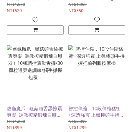
列腺仿真按摩器/可手機
杯﹝按摩自慰+自我鍛練 技
NT$1,560
NT$1,050
APP遙控﹝具兩種操控模
NT$520
爽能二合一﹞
NT$350
式﹞
虐龜魔爪 ‧ 龜菇頭舌舔撩震
智控伸縮．10段伸縮猛衝
爽樂~調教榨精鍛煉自慰器
+深透強震 上翹棒頭手持握
﹝10頻調控震動舌擺/30顆
把前列腺按摩棒
NT$1,200
NT$3,899
粒邊爽邊訓練/觸手抓握包
NT$399
NT$1,299