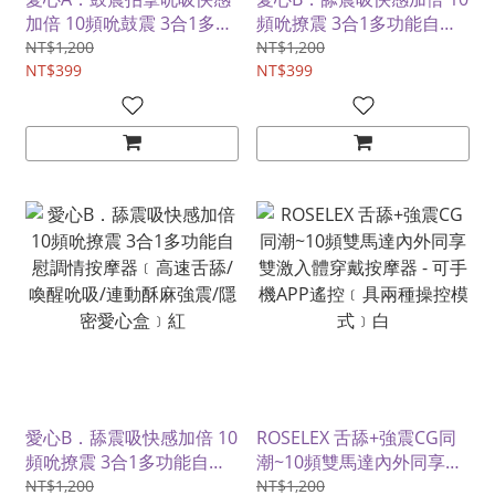
加倍 10頻吮鼓震 3合1多功
頻吮撩震 3合1多功能自慰
能自慰調情按摩器﹝高速鼓
調情按摩器﹝高速舌舔/喚
NT$1,200
NT$1,200
動/喚醒吮吸/連動酥麻強
NT$399
醒吮吸/連動酥麻強震/隱密
NT$399
震/隱密愛心盒﹞粉
愛心盒﹞粉
愛心B．舔震吸快感加倍 10
ROSELEX 舌舔+強震CG同
頻吮撩震 3合1多功能自慰
潮~10頻雙馬達內外同享雙
調情按摩器﹝高速舌舔/喚
激入體穿戴按摩器 - 可手機
NT$1,200
NT$1,200