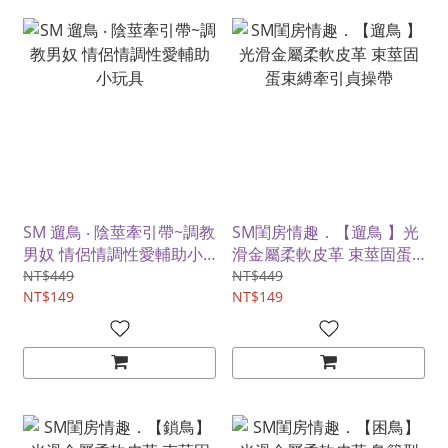
SM 遛鳥 ‧ 陰莖牽引帶~調教
SM閨房情趣．【遛鳥 】光
男奴 情侶情調性愛輔助小
滑金屬柔軟皮革 束莖固蛋
玩具
束縛牽引貞操帶
NT$449
NT$449
NT$149
NT$149