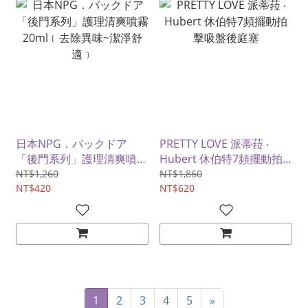
日本NPG．バックドア
PRETTY LOVE 派蒂菈 ‧
「後門系列」護理清爽噴霧
Hubert 休伯特7頻擺動拍
20ml﹝去除異味~潔淨舒
擊吸盤後庭塞
NT$1,260
NT$1,860
適﹞
NT$420
NT$620
1
2
3
4
5
»