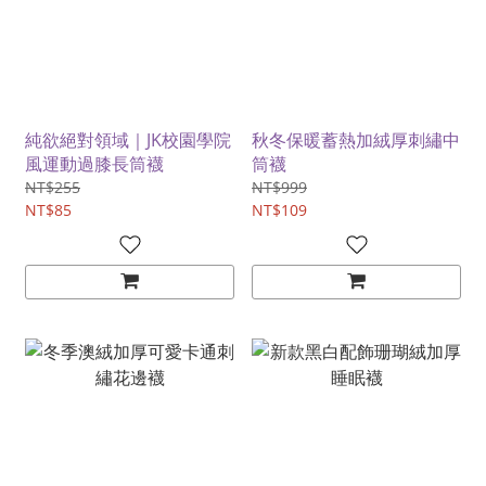
純欲絕對領域｜JK校園學院
秋冬保暖蓄熱加絨厚刺繡中
風運動過膝長筒襪
筒襪
NT$255
NT$999
NT$85
NT$109