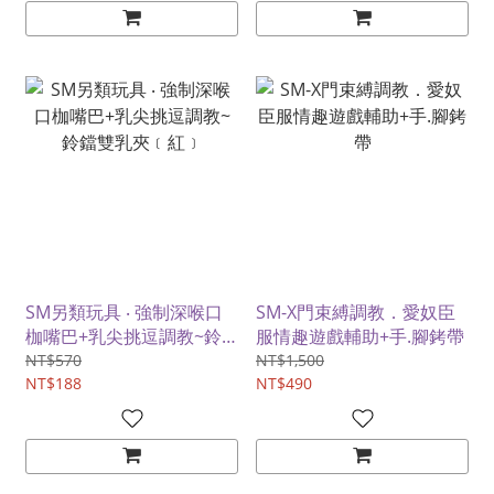
SM另類玩具 ‧ 強制深喉口
SM-X門束縛調教．愛奴臣
枷嘴巴+乳尖挑逗調教~鈴
服情趣遊戲輔助+手.腳銬帶
鐺雙乳夾﹝紅﹞
NT$570
NT$1,500
NT$188
NT$490