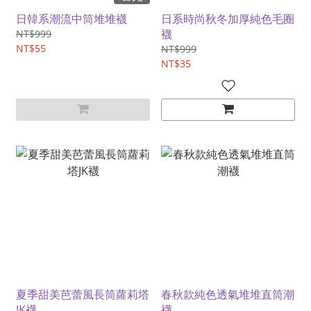
日韓系潮流中筒堆堆襪
日系時尚秋冬加厚純色毛圈
襪
NT$999
NT$55
NT$999
NT$35
夏季甜美芭蕾風長筒蘿莉塔
春秋款純色透氣堆堆直筒潮
JK襪
襪