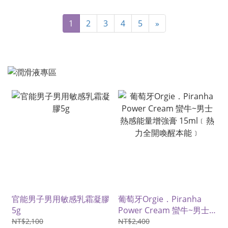
1
2
3
4
5
»
官能男子男用敏感乳霜凝膠
葡萄牙Orgie．Piranha
5g
Power Cream 蠻牛~男士
熱感能量增強膏 15ml﹝熱
NT$2,100
NT$2,400