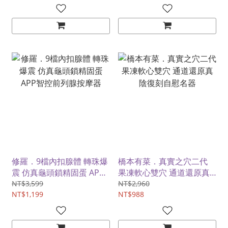
覆﹞
修羅．9檔內扣腺體 轉珠爆
橋本有菜．真實之穴二代
震 仿真龜頭鎖精固蛋 APP
果凍軟心雙穴 通道還原真
智控前列腺按摩器
陰復刻自慰名器
NT$3,599
NT$2,960
NT$1,199
NT$988