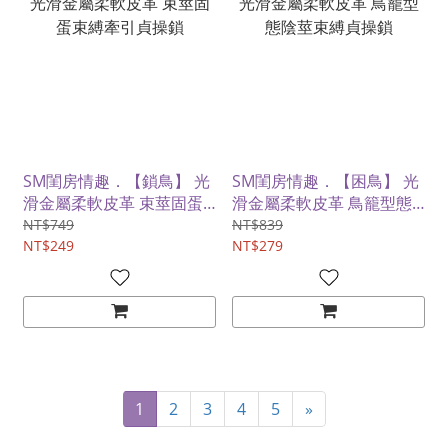
SM閨房情趣．【鎖鳥】 光
SM閨房情趣．【困鳥】 光
滑金屬柔軟皮革 束莖固蛋
滑金屬柔軟皮革 鳥籠型態
束縛牽引貞操鎖
陰莖束縛貞操鎖
NT$749
NT$839
NT$249
NT$279
1
2
3
4
5
»