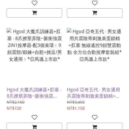
Hgod 大魔爪訓練器+肛塞 ‧
Hgod 亞奇五代 ‧ 男女通用
8爪撩莖弄陰~脈衝強震
共震陰蒂刺激束蛋鎖精+肛
2IN1按摩器-配3個束環﹝9
塞 無線遙控9頻雙震動點 全
NT$2,160
NT$3,450
頻震顫/鍛鍊+自慰+挑逗/男
NT$720
方位合歡按摩套裝組*亞馬
NT$1,150
女通用﹞*亞馬遜上市款*
遜上市款*