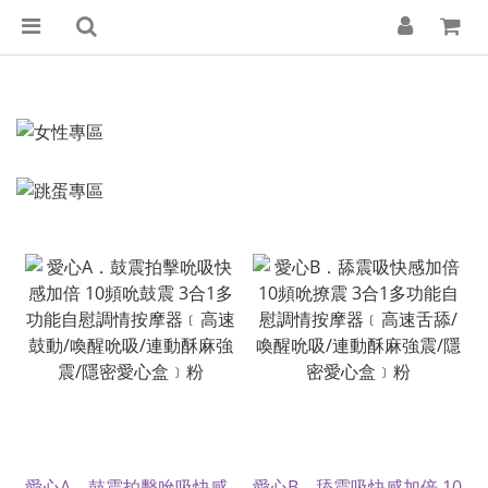
愛心A．鼓震拍擊吮吸快感
愛心B．舔震吸快感加倍 10