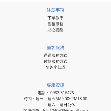
注意事項
下單教學
售後服務
貼心提醒
顧客服務
運送服務方式
付款服務方式
情趣小知識
客服資訊
電話
：
0982-816476
時間
：
週一～週五AM9:00~PM18:00
週六～週日公休
客服信箱
：
lele1040903@gmail.com