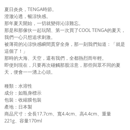
夏日炎炎，TENGA時節。
澄澈沁透，暢涼快感。
那年夏天開始，一切就變得沁涼難忘。
那是和那傢伙一起玩鬧、第一次買了COOL TENGA的夏天，
我們一心只想追求刺激。
被薄荷的沁涼快感瞬間貫穿全身，那一刻我們知道：「就是
這個了！」
那時的大海、天空，還有我們，全都熱烈而年輕。
即使到現在，只要再次碰觸那股涼意，那些與眾不同的夏
天，便會一一湧上心頭。
種類：水溶性
成分：如瓶身標示
包裝：收縮膜包裝
產地：日本製
商品尺寸：全長17.7cm、寬4.4cm、高4.4cm、重量
221g、容量170ml