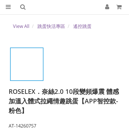
View All
跳蛋快活專區
遙控跳蛋
ROSELEX．奈絲2.0 10段變頻爆震 體感
加溫入體式拉繩情趣跳蛋【APP智控款-
粉色】
AT-14260757