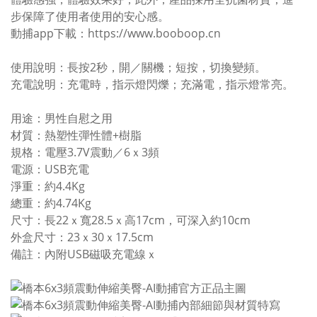
步保障了使用者使用的安心感。
動捕app下載：https://www.booboop.cn
使用說明：長按2秒，開／關機；短按，切換變頻。
充電說明：充電時，指示燈閃爍；充滿電，指示燈常亮。
用途：男性自慰之用
材質：熱塑性彈性體+樹脂
規格：電壓3.7V震動／6ｘ3頻
電源：USB充電
淨重：約4.4Kg
總重：約4.74Kg
尺寸：長22ｘ寬28.5ｘ高17cm，可深入約10cm
外盒尺寸：23ｘ30ｘ17.5cm
備註：內附USB磁吸充電線ｘ