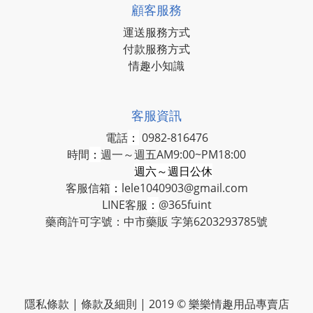
顧客服務
運送服務方式
付款服務方式
情趣小知識
客服資訊
電話
：
0982-816476
時間
：
週一～週五AM9:00~PM18:00
週六～週日公休
客服信箱
：
lele1040903@gmail.com
LINE客服
：
@365fuint
藥商許可字號：中市藥販 字第6203293785號
隱私條款 | 條款及細則 | 2019 © 樂樂情趣用品專賣店