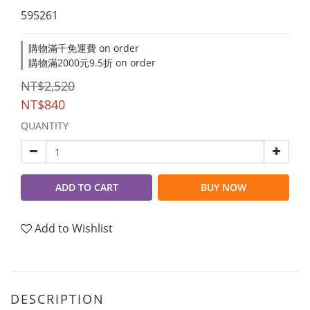
595261
購物滿千免運費 on order
購物滿2000元9.5折 on order
NT$2,520
NT$840
QUANTITY
ADD TO CART
BUY NOW
Add to Wishlist
DESCRIPTION