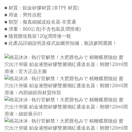
■ 材質：鉑金矽膠材質 (非TPE 材質)
■ 用途：男性自慰
■ 類型：擬真細膩皮紋名器-非貫通
■ 淨重：860公克(不含包裝及潤滑液)
■ 隨貨贈送瓶裝120g潤滑液一瓶
■ 此產品詳細說明及樣式如圖所拍攝，敬請參閱選購！