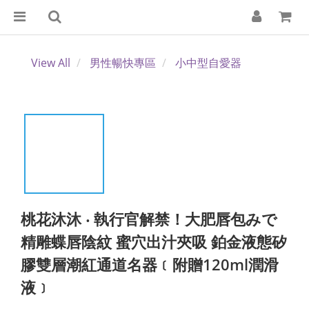
View All
男性暢快專區
小中型自愛器
桃花沐沐 ‧ 執行官解禁！大肥唇包みで
精雕蝶唇陰紋 蜜穴出汁夾吸 鉑金液態矽
膠雙層潮紅通道名器﹝附贈120ml潤滑
液﹞